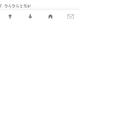
ひらひらと雪が
瀬戸内の詩
心の瞳
時が二人を忘れても
花のワルツ
空に星があるように
記憶の記録LIBRARY
​一般社団法人 日本音楽制作者連盟
©FMPJ All Rights Reserved.