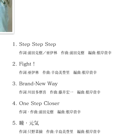
Step Step Step
作詞:前田克樹／亜伊林 作曲:前田克樹 編曲:根岸貴幸
Fight！
作詞:亜伊林 作曲:辛島美登里 編曲:根岸貴幸
Brand-New Way
作詞:川田多摩喜 作曲:藤井宏一 編曲:根岸貴幸
One Step Closer
作詞・作曲:前田克樹 編曲:根岸貴幸
瞳・元気
作詞:只野菜摘 作曲:辛島美登里 編曲:根岸貴幸