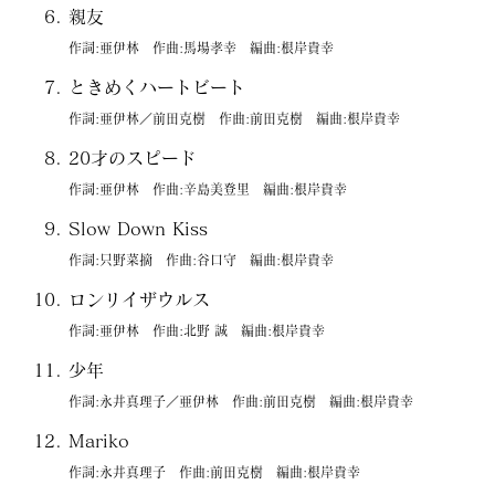
親友
作詞:亜伊林 作曲:馬場孝幸 編曲:根岸貴幸
ときめくハートビート
作詞:亜伊林／前田克樹 作曲:前田克樹 編曲:根岸貴幸
20才のスピード
作詞:亜伊林 作曲:辛島美登里 編曲:根岸貴幸
Slow Down Kiss
作詞:只野菜摘 作曲:谷口守 編曲:根岸貴幸
ロンリイザウルス
作詞:亜伊林 作曲:北野 誠 編曲:根岸貴幸
少年
作詞:永井真理子／亜伊林 作曲:前田克樹 編曲:根岸貴幸
Mariko
作詞:永井真理子 作曲:前田克樹 編曲:根岸貴幸