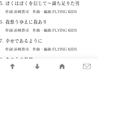
ぼくはぼくを信じて～満ち足りた男
作詞:浜崎貴司 作曲・編曲:FLYING KIDS
我想うゆえに我あり
作詞:浜崎貴司 作曲・編曲:FLYING KIDS
幸せであるように
作詞:浜崎貴司 作曲・編曲:FLYING KIDS
きのうの世界
作詞:浜崎貴司 作曲:加藤英彦 編曲:FLYING KIDS
君が昔愛した人
作詞:浜崎貴司 作曲・編曲:FLYING KIDS
おやすみなさい
作詞:浜崎貴司 作曲:イギリス童謡 編曲:FLYING
KIDS
あれの歌(再び)
作詞:浜崎貴司 作曲・編曲:FLYING KIDS