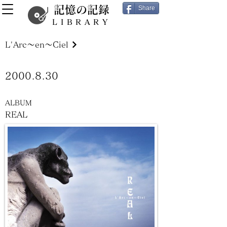
記憶の記録
Share
LIBRARY
L'Arc～en～Ciel
2000.8.30
ALBUM
REAL