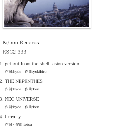
Ki/oon Records
KSC2-333
get out from the shell -asian version-
作詞:hyde 作曲:yukihiro
THE NEPENTHES
作詞:hyde 作曲:ken
NEO UNIVERSE
作詞:hyde 作曲:ken
bravery
作詞・作曲:tetsu