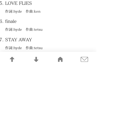
LOVE FLIES
作詞:hyde 作曲:ken
finale
作詞:hyde 作曲:tetsu
STAY AWAY
作詞:hyde 作曲:tetsu
ROUTE 666
作詞・作曲:hyde
TIME SLIP
作詞:hyde 作曲:ken
a silent letter
作詞:hyde 作曲:ken
ALL YEAR AROUND FALLING IN LOVE
作詞・作曲:hyde