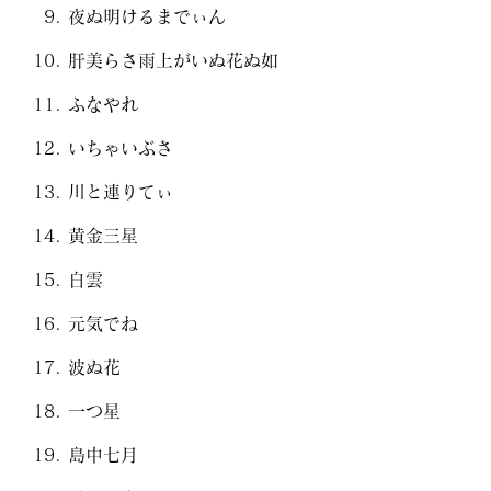
夜ぬ明けるまでぃん
肝美らさ雨上がいぬ花ぬ如
ふなやれ
いちゃいぶさ
川と連りてぃ
黄金三星
白雲
元気でね
波ぬ花
一つ星
島中七月