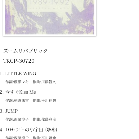
ズームリパブリック
TKCP-30720
LITTLE WING
作詞:渡瀬マキ 作曲:川添智久
今すぐKiss Me
作詞:朝野深雪 作曲:平川達也
JUMP
作詞:西脇淳子 作曲:佐藤宣彦
10セントの小宇宙 (ゆめ)
作詞:西脇淳子 作曲:平川達也