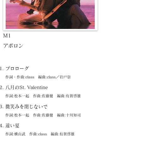
M1
アポロン
プロローグ
作詞・作曲:class 編曲:class／岩戸崇
八月のSt. Valentine
作詞:松本一起 作曲:佐藤健 編曲:有賀啓雄
微笑みを閉じないで
作詞:松本一起 作曲:佐藤健 編曲:十川知司
遠い夏
作詞:横山武 作曲:class 編曲:有賀啓雄