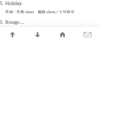
Holiday
作詞・作曲:class 編曲:class／十川知司
Rouge…
作詞:池永康紀 作曲:class 編曲:有賀啓雄
サヨナラがにじむ街
作詞:class 作曲:大内義昭 編曲:十川知司
KISSをしよう
作詞:池永康紀 作曲:佐藤健 編曲:太田美智彦
おやすみ
作詞・作曲:class 編曲:class／土師一雄
記憶の記録LIBRARY
​一般社団法人 日本音楽制作者連盟