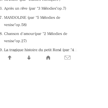
Après un rêve (par "3 Mélodies"op.7)
MANDOLINE (par "5 Mélodies de
venise"op.58)
Chanson d'amour(par "2 Mélodies de
venise"op.27)
La tragique histoire du petit René (par "4
Chansons pour enfants")
Le petit garçon trop bien portant (par "4
Chansons pour enfants")
CARAMEL MOU
BERCEUSE (par "Dolly"op.56)
BRAZILEIRA (par "Scaramouche")