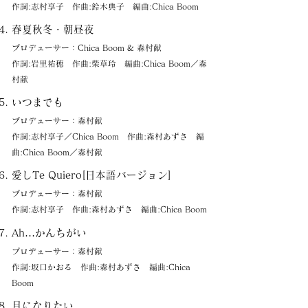
作詞:志村享子 作曲:鈴木典子 編曲:Chica Boom
春夏秋冬・朝昼夜
プロデューサー：Chica Boom & 森村献
作詞:岩里祐穂 作曲:柴草玲 編曲:Chica Boom／森
村献
いつまでも
プロデューサー：森村献
作詞:志村享子／Chica Boom 作曲:森村あずさ 編
曲:Chica Boom／森村献
愛しTe Quiero[日本語バージョン]
プロデューサー：森村献
作詞:志村享子 作曲:森村あずさ 編曲:Chica Boom
Ah…かんちがい
プロデューサー：森村献
作詞:坂口かおる 作曲:森村あずさ 編曲:Chica
Boom
月になりたい