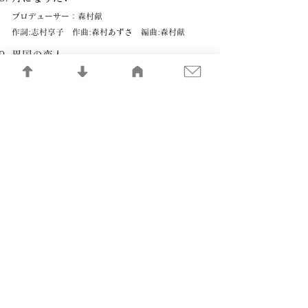
プロデューサー：森村献
作詞:志村享子 作曲:森村あずさ 編曲:森村献
異国の恋人
プロデューサー：森村献
作詞:坂口かおる／森村あずさ 作曲:鈴木典子 編
曲:Chica Boom
微笑みの約束
プロデューサー：奈良部匠平
作詞:及川眠子 作曲:森村あずさ 編曲:Chica Boom
／奈良部匠平
ラストダンスは私に
プロデューサー：奈良部匠平
作詞・作曲:Doc Pomus／Mort Shuman 編曲:Chica
Boom／奈良部匠平
CHICA BOOM
プロデューサー：森村献