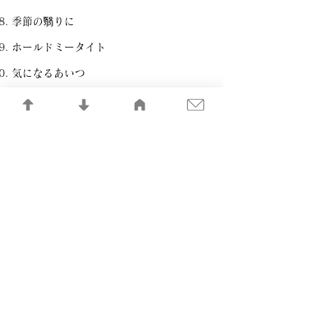
季節の翳りに
ホールドミータイト
気になるあいつ
哀愁トラベラー
別れてそして
いちどだけ冒険者
アンタ
メソポタミア・ダンス
悲しみを消さない
記憶の記録LIBRARY