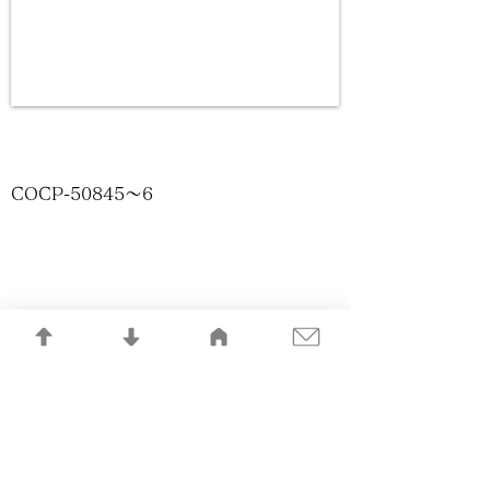
COCP-50845〜6