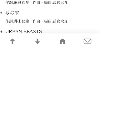
作詞:麻倉真琴 作曲・編曲:浅倉大介
夢の雫
作詞:井上秋緒 作曲・編曲:浅倉大介
URBAN BEASTS
作詞:井上秋緒 作曲・編曲:浅倉大介
臍淑女 -ヴィーナス- ESPECIAL D-Mix
作詞:井上秋緒 作曲・編曲:浅倉大介
LIAR'S SMILE
作詞:井上秋緒 作曲・編曲:浅倉大介
HEALING MY SOUL
作詞:井上秋緒 作曲・編曲:浅倉大介
記憶の記録LIBRARY