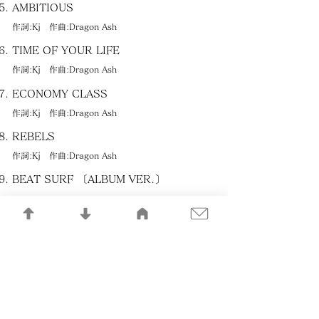
AMBITIOUS
作詞:Kj 作曲:Dragon Ash
TIME OF YOUR LIFE
作詞:Kj 作曲:Dragon Ash
ECONOMY CLASS
作詞:Kj 作曲:Dragon Ash
REBELS
作詞:Kj 作曲:Dragon Ash
BEAT SURF 〔ALBUM VER.〕
FEAT.PES,VERBAL
作詞:Kj／PES／VERBAL 作曲:Dragon Ash
FIRE SONG
作詞:Kj 作曲:Dragon Ash
SLASH
作詞:Kj 作曲:Dragon Ash