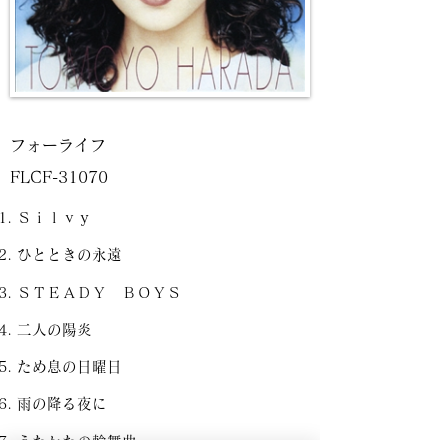
フォーライフ
FLCF-31070
Ｓｉｌｖｙ
ひとときの永遠
ＳＴＥＡＤＹ ＢＯＹＳ
二人の陽炎
ため息の日曜日
雨の降る夜に
うたかたの輪舞曲