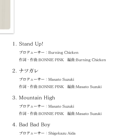
Stand Up!
プロデューサー：Burning Chicken
作詞・作曲:BONNIE PINK 編曲:Burning Chicken
ナツガレ
プロデューサー：Masato Suzuki
作詞・作曲:BONNIE PINK 編曲:Masato Suzuki
Mountain High
プロデューサー：Masato Suzuki
作詞・作曲:BONNIE PINK 編曲:Masato Suzuki
Bad Bad Boy
プロデューサー：Shigekazu Aida