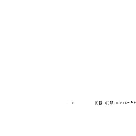
TOP
記憶の記録LIBRARYと