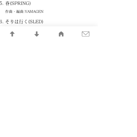
春(SPRING)
作曲・編曲:YAMAGEN
そりは行く(SLED)
作曲・編曲:YAMAGEN
MONDAY’S CANDY
作曲・編曲:YAMAGEN
EL LOCO
作曲・編曲:YAMAGEN
HARVEST
作曲・編曲:YAMAGEN
記憶の記録LIBRARY
​一般社団法人 日本音楽制作者連盟