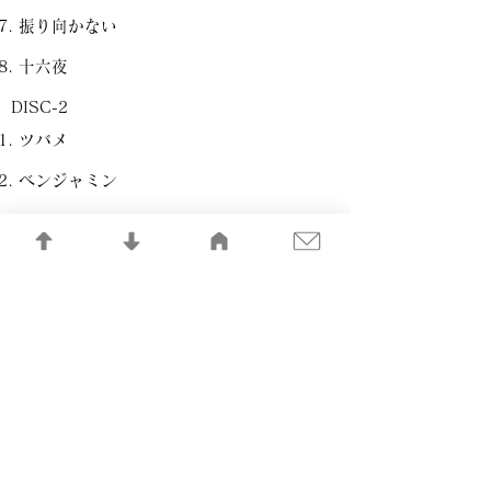
振り向かない
十六夜
DISC-2
ツバメ
ベンジャミン
One more time,One more chance
僕と君の最小公倍数
Fat Mama
ヤサ男の夢～昼休み
審判の日
僕はここにいる
8月のクリスマス