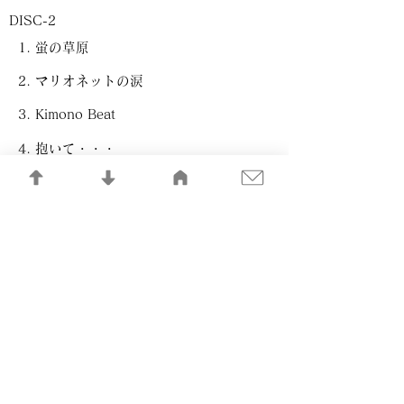
DISC-2
蛍の草原
マリオネットの涙
Kimono Beat
抱いて・・・
Marrakech ～マラケッシュ～
Precious Heart
We Are Love
Believe In Love
きっと､また逢える･･･
大切なあなた
Baby, Make Love Tonight