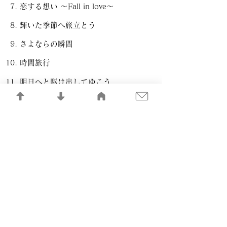
恋する想い ～Fall in love～
輝いた季節へ旅立とう
さよならの瞬間
時間旅行
明日へと駆け出してゆこう
葡萄姫
大切なあなた
This is the place
Unseasonable Shore
瑠璃色の地球
赤いスイートピー