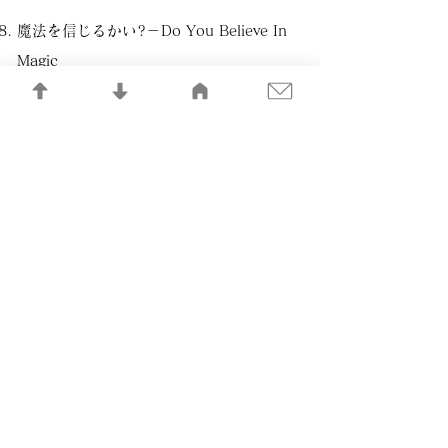
魔法を信じるかい?－Do You Believe In
Magic
糧
You are the sunshine(of my life)
遥かな手紙＜たより＞～ニジェールから～
風景
Merry X'mas Baby
記憶の記録LIBRARY
​一般社団法人 日本音楽制作者連盟
©FMPJ All Rights Reserved.