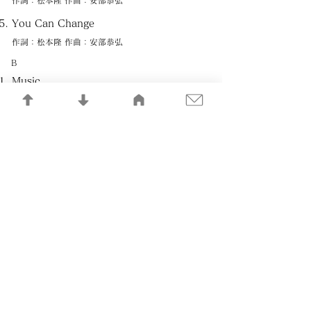
作詞：松本隆 作曲：安部恭弘
You Can Change
作詞：松本隆 作曲：安部恭弘
B
Music
作詞：松本隆 作曲：安部恭弘
トパーズ色の月
作詞：松本隆 作曲：安部恭弘
TIGHT UP
作詞：松本隆 作曲：安部恭弘
彼の消息
作詞：松本隆 作曲：安部恭弘
記憶の記録LIBRARY