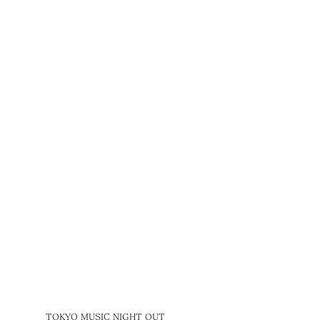
TOKYO MUSIC NIGHT OUT