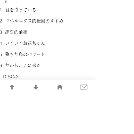
B
君を待っている
コペルニクス的転回のすすめ
絶望的前衛
いくいくお花ちゃん
堕ちた鳥のバラード
だからここに来た
DISC-3
A
ゆきどまりのどっちらけ
俺らいちぬけた
仲のいい二人
偉いもんだよ人間は