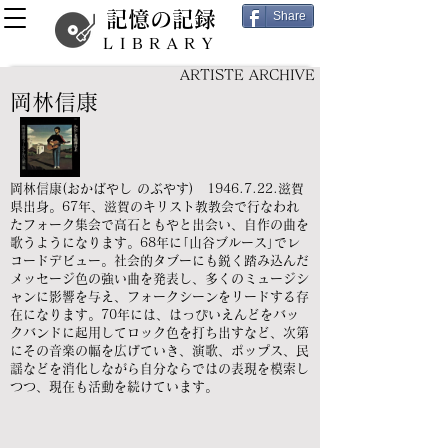
記憶の記録
Share
LIBRARY
ARTISTE ARCHIVE
岡林信康
岡林信康(おかばやし のぶやす)
1946.7.22
.滋賀
県出身。67年、滋賀のキリスト教教会で行なわれ
たフォーク集会で高石ともやと出会い、自作の曲を
歌うようになります。68年に｢山谷ブルース｣でレ
コードデビュー。社会的タブーにも鋭く踏み込んだ
メッセージ色の強い曲を発表し、多くのミュージシ
ャンに影響を与え、フォークシーンをリードする存
在になります。70年には、はっぴいえんどをバッ
クバンドに起用してロック色を打ち出すなど、次第
にその音楽の幅を広げていき、演歌、ポップス、民
謡などを消化しながら自分ならではの表現を模索し
つつ、現在も活動を続けています。