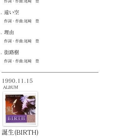
作詞・作曲:尾崎 豊
遠い空
作詞・作曲:尾崎 豊
理由
作詞・作曲:尾崎 豊
街路樹
作詞・作曲:尾崎 豊
1990.11.15
ALBUM
誕生(BIRTH)