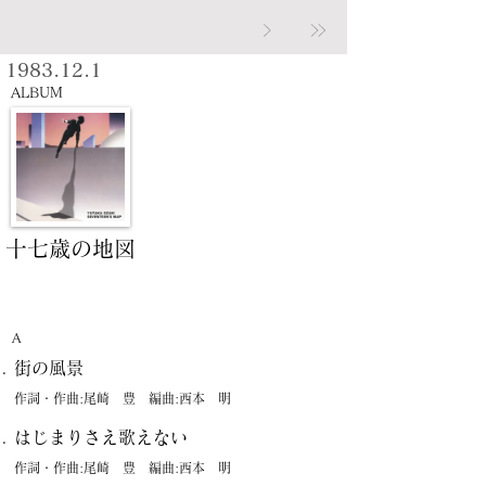
1983.12.1
ALBUM
十七歳の地図
A
街の風景
作詞・作曲:尾崎 豊 編曲:西本 明
はじまりさえ歌えない
作詞・作曲:尾崎 豊 編曲:西本 明