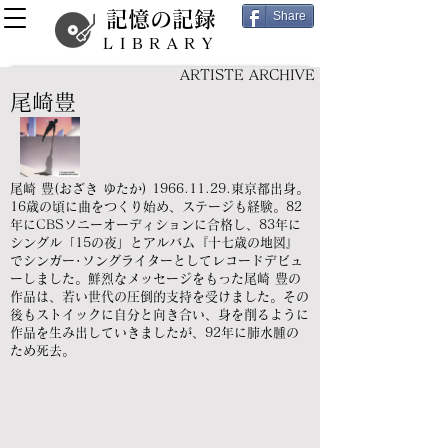
記憶の記録
Share
LIBRARY
ARTISTE ARCHIVE
尾崎豊
尾崎 豊(おざき ゆたか)
1966.11.29
.東京都出身。
16歳の頃に曲をつくり始め、ステージも経験。82
年にCBSソニーオーディションに合格し、83年に
シングル「15の夜」とアルバム『十七歳の地図』
でシンガー･ソングライターとしてレコードデビュ
ーしました。鮮烈なメッセージをもった尾崎 豊の
作品は、若い世代の圧倒的支持を受けました。その
後もストイックに自分と向き合い、身を削るように
作品を生み出していきましたが、92年に肺水腫の
ため死去。