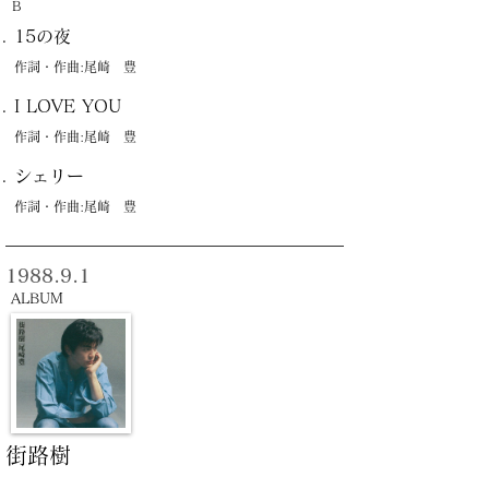
B
15の夜
作詞・作曲:尾崎 豊
I LOVE YOU
作詞・作曲:尾崎 豊
シェリー
作詞・作曲:尾崎 豊
1988.9.1
ALBUM
街路樹