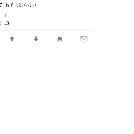
戦争は知らない
B
道
枯れた楓
ブブリチキ
草原
シャローム
エーメン
ひとり寝の子守唄
記憶の記録LIBRARY