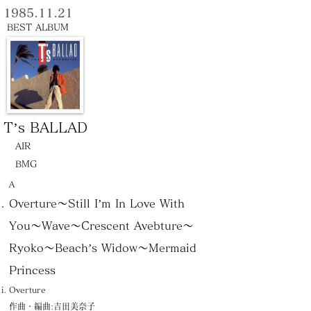
1985.11.21
BEST ALBUM
T’s BALLAD
AIR
BMG
Ａ
Overture〜Still I’m In Love With
You〜Wave〜Crescent Avebture〜
Ryoko〜Beach’s Widow〜Mermaid
Princess
Overture
作曲・編曲:吉田美奈子