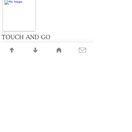
TOUCH AND GO
AIR
RVC
Ａ
Overture〜Take Off Melody
作詞・作曲:角松敏生 編曲:角松敏生 ストリングス編
曲:大谷和夫
Lucky Lady Feel So Good
作詞・作曲:角松敏生 編曲:角松敏生
Take It Away
作詞・作曲:角松敏生 編曲:角松敏生 ブラス編
曲:JERRY HEY