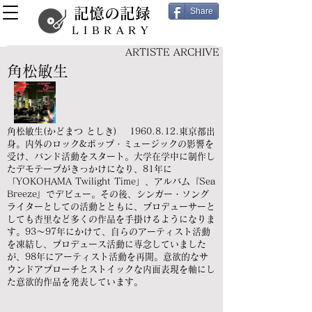
記憶の記録
Share
LIBRARY
ARTISTE ARCHIVE
角松敏生
角松敏生(かどまつ としき)
1960.8.12
.東京都出
身。内外のロック&ポップ・ミュージックの影響を
受け、バンド活動をスタート。大学在学中に制作し
たデモテープがきっかけになり、81年に
「YOKOHAMA Twilight Time」、アルバム『Sea
Breeze』でデビュー。その後、シンガー・ソング
ライターとしての活動とともに、プロデューサーと
しても杏里など多くの作品を手掛けるようになりま
す。93～97年にかけて、自らのアーティスト活動
を凍結し、プロデュース活動に専念していました
が、98年にアーティスト活動を再開。意欲的なサ
ウンドアプローチとストイックな内面表現を軸にし
た意欲的作品を発表しています。