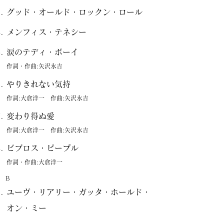
グッド・オールド・ロックン・ロール
メンフィス・テネシー
涙のテディ・ボーイ
作詞・作曲:矢沢永吉
やりきれない気持
作詞:大倉洋一 作曲:矢沢永吉
変わり得ぬ愛
作詞:大倉洋一 作曲:矢沢永吉
ビブロス・ピープル
作詞・作曲:大倉洋一
B
ユーヴ・リアリー・ガッタ・ホールド・
オン・ミー