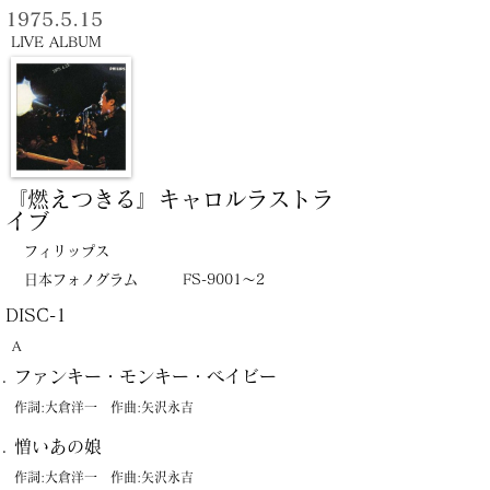
1975.5.15
LIVE ALBUM
『燃えつきる』キャロルラストラ
イブ
フィリップス
日本フォノグラム
FS-9001～2
DISC-1
A
ファンキー・モンキー・ベイビー
作詞:大倉洋一 作曲:矢沢永吉
憎いあの娘
作詞:大倉洋一 作曲:矢沢永吉