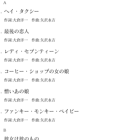
A
ヘイ・タクシー
作詞:大倉洋一 作曲:矢沢永吉
最後の恋人
作詞:大倉洋一 作曲:矢沢永吉
レディ・セブンティーン
作詞:大倉洋一 作曲:矢沢永吉
コーヒー・ショップの女の娘
作詞:大倉洋一 作曲:矢沢永吉
憎いあの娘
作詞:大倉洋一 作曲:矢沢永吉
ファンキー・モンキー・ベイビー
作詞:大倉洋一 作曲:矢沢永吉
B
彼女は彼のもの