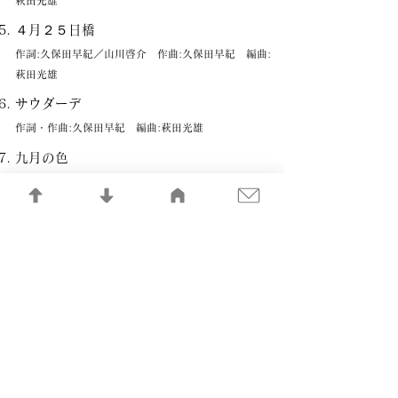
萩田光雄
４月２５日橋
作詞:久保田早紀／山川啓介 作曲:久保田早紀 編曲:
萩田光雄
サウダーデ
作詞・作曲:久保田早紀 編曲:萩田光雄
九月の色
作詞・作曲:久保田早紀 編曲:萩田光雄
憧憬
作詞:久保田早紀／山川啓介 作曲:久保田早紀 編曲:
萩田光雄
真夜中の散歩
作詞:山川啓介 作曲:久保田早紀 編曲:萩田光雄
ビギニング―出発―
作詞:久保田早紀／山川啓介 作曲:久保田早紀 編曲:
萩田光雄