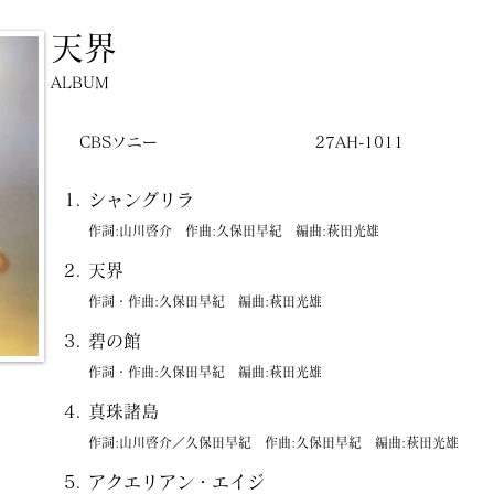
天界
ALBUM
CBSソニー
27AH-1011
シャングリラ
作詞:山川啓介 作曲:久保田早紀 編曲:萩田光雄
天界
作詞・作曲:久保田早紀 編曲:萩田光雄
碧の館
作詞・作曲:久保田早紀 編曲:萩田光雄
真珠諸島
作詞:山川啓介／久保田早紀 作曲:久保田早紀 編曲:萩田光雄
アクエリアン・エイジ