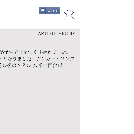
Share
ARTISTE ARCHIVE
学校6年生で曲をつくり始めました。
ットとなりました。シンガー・ソング
の後は本名の｢久米小百合｣とし