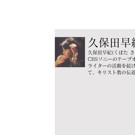
久保田早
久保田早紀(くぼた さ
CBSソニーのテープ
ライターの活動を続け
て、キリスト教の伝