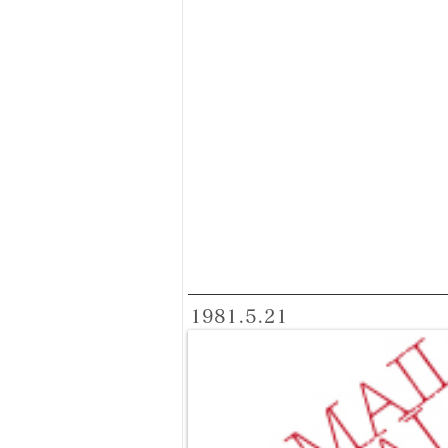
1981.5.21