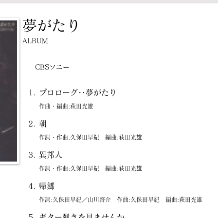
夢がたり
ALBUM
CBSソニー
プロローグ‥夢がたり
作曲・編曲:萩田光雄
朝
作詞・作曲:久保田早紀 編曲:萩田光雄
異邦人
作詞・作曲:久保田早紀 編曲:萩田光雄
帰郷
作詞:久保田早紀／山川啓介 作曲:久保田早紀 編曲:萩田光雄
ギター弾きを見ませんか