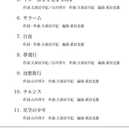
作詞:久保田早紀／山川啓介 作曲:久保田早紀 編曲:萩田光雄
サラーム
作詞・作曲:久保田早紀 編曲:萩田光雄
白夜
作詞・作曲:久保田早紀 編曲:萩田光雄
夢飛行
作詞:久保田早紀／山川啓介 作曲:久保田早紀 編曲:萩田光雄
幼想旅行
作詞:山川啓介 作曲:久保田早紀 編曲:萩田光雄
ナルシス
作詞:山川啓介 作曲:久保田早紀 編曲:萩田光雄
星空の少年
作詞:山川啓介 作曲:久保田早紀 編曲:萩田光雄