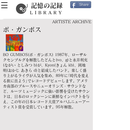
記憶の記録
Share
LIBRARY
ARTISTE ARCHIVE
ボ・ガンボス
BO GUMBOS(ボ・ガンボス) 1987年、ローザル
クセンブルグを解散したどんと(vo、g)と永井利充
(ながい としみつ b)が、Kyon(きょん kb)、岡地
明(おかじ あきら d)と結成したバンド。楽しく盛
り上がるライヴが人気を集め、89年に｢時代を変え
る旅に出よう｣でレコードデビューします。アメリ
カ南部のブルースやニューオリンズ・サウンドな
ど、ルーツミュージックに強い影響を受けたサウン
ドは、日本のロックシーンに新鮮なインパクトを与
え、この年の日本レコード大賞アルバムニューアー
ティスト賞を受賞しています。95年解散。