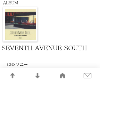
ALBUM
SEVENTH AVENUE SOUTH
CBSソニー
A
Cool
作詞:松本 隆 作曲:南 佳孝 編曲:LEON
PENDARVIS
Scotch and Rain
作詞:松本 隆 作曲:南 佳孝 編曲:LEON
PENDARVIS
Moonlight Whisper