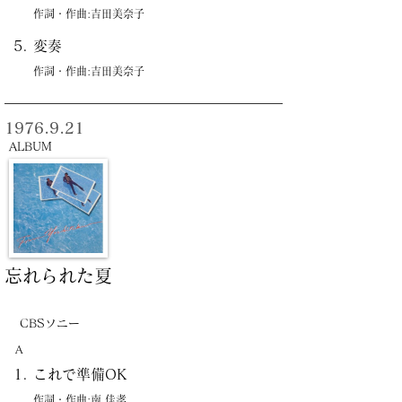
作詞・作曲:吉田美奈子
変奏
作詞・作曲:吉田美奈子
1976.9.21
ALBUM
忘れられた夏
CBSソニー
A
これで準備OK
作詞・作曲:南 佳孝