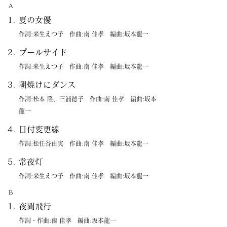
A
夏の女優
作詞:来生えつ子 作曲:南 佳孝 編曲:坂本龍一
プールサイド
作詞:来生えつ子 作曲:南 佳孝 編曲:坂本龍一
朝焼けにダンス
作詞:松本 隆、三浦徳子 作曲:南 佳孝 編曲:坂本
龍一
日付変更線
作詞:松任谷由実 作曲:南 佳孝 編曲:坂本龍一
常夜灯
作詞:来生えつ子 作曲:南 佳孝 編曲:坂本龍一
B
夜間飛行
作詞・作曲:南 佳孝 編曲:坂本龍一