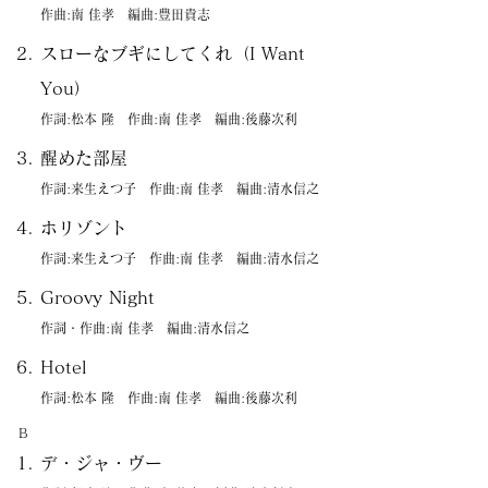
作曲:南 佳孝 編曲:豊田貴志
スローなブギにしてくれ（I Want
You）
作詞:松本 隆 作曲:南 佳孝 編曲:後藤次利
醒めた部屋
作詞:来生えつ子 作曲:南 佳孝 編曲:清水信之
ホリゾント
作詞:来生えつ子 作曲:南 佳孝 編曲:清水信之
Groovy Night
作詞・作曲:南 佳孝 編曲:清水信之
Hotel
作詞:松本 隆 作曲:南 佳孝 編曲:後藤次利
B
デ・ジャ・ヴー