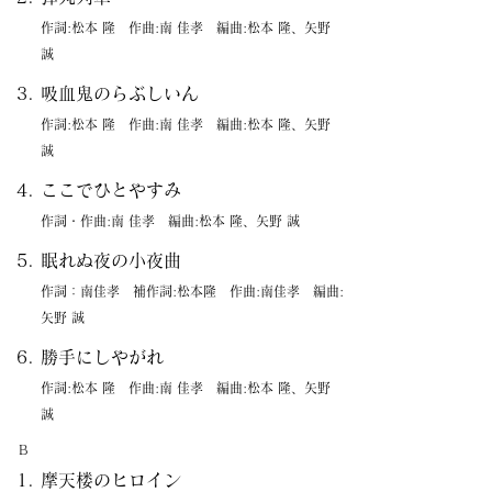
作詞:松本 隆 作曲:南 佳孝 編曲:松本 隆、矢野
誠
吸血鬼のらぶしいん
作詞:松本 隆 作曲:南 佳孝 編曲:松本 隆、矢野
誠
ここでひとやすみ
作詞・作曲:南 佳孝 編曲:松本 隆、矢野 誠
眠れぬ夜の小夜曲
作詞：南佳孝 補作詞:松本隆 作曲:南佳孝 編曲:
矢野 誠
勝手にしやがれ
作詞:松本 隆 作曲:南 佳孝 編曲:松本 隆、矢野
誠
B
摩天楼のヒロイン