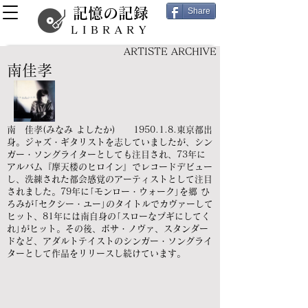
記憶の記録
Share
LIBRARY
ARTISTE ARCHIVE
南佳孝
南 佳孝(みなみ よしたか) 1950.1.8.東京都出
身。ジャズ・ギタリストを志していましたが、シン
ガー・ソングライターとしても注目され、73年に
アルバム『摩天楼のヒロイン』でレコードデビュー
し、洗練された都会感覚のアーティストとして注目
されました。79年に｢モンロー・ウォーク｣を郷 ひ
ろみが｢セクシー・ユー｣のタイトルでカヴァーして
ヒット、81年には南自身の｢スローなブギにしてく
れ｣がヒット。その後、ボサ・ノヴァ、スタンダー
ドなど、アダルトテイストのシンガー・ソングライ
ターとして作品をリリースし続けています。