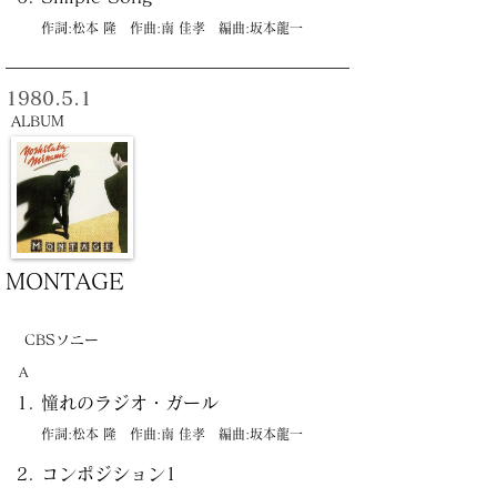
作詞:松本 隆 作曲:南 佳孝 編曲:坂本龍一
1980.5.1
ALBUM
MONTAGE
CBSソニー
A
憧れのラジオ・ガール
作詞:松本 隆 作曲:南 佳孝 編曲:坂本龍一
コンポジション1