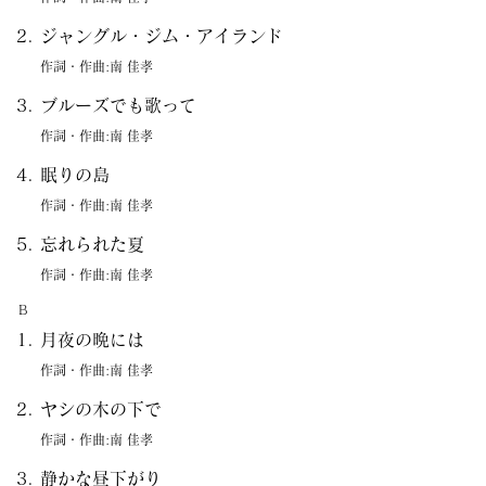
ジャングル・ジム・アイランド
作詞・作曲:南 佳孝
ブルーズでも歌って
作詞・作曲:南 佳孝
眠りの島
作詞・作曲:南 佳孝
忘れられた夏
作詞・作曲:南 佳孝
B
月夜の晩には
作詞・作曲:南 佳孝
ヤシの木の下で
作詞・作曲:南 佳孝
静かな昼下がり