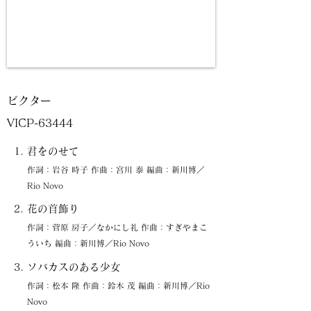
ビクター
VICP-63444
君をのせて
作詞：岩谷 時子 作曲：宮川 泰 編曲：新川博／
Rio Novo
花の首飾り
作詞：菅原 房子／なかにし礼 作曲：すぎやまこ
ういち 編曲：新川博／Rio Novo
ソバカスのある少女
作詞：松本 隆 作曲：鈴木 茂 編曲：新川博／Rio
Novo