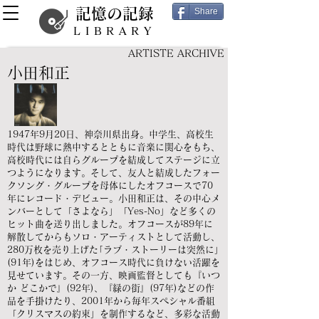
記憶の記録
Share
LIBRARY
ARTISTE ARCHIVE
小田和正
1947年9月20日、神奈川県出身。中学生、高校生
時代は野球に熱中するとともに音楽に関心をもち、
高校時代には自らグループを結成してステージに立
つようになります。そして、友人と結成したフォー
クソング・グループを母体にしたオフコースで70
年にレコード・デビュー。小田和正は、その中心メ
ンバーとして「さよなら」「Yes-No」など多くの
ヒット曲を送り出しました。オフコースが89年に
解散してからもソロ・アーティストとして活動し、
280万枚を売り上げた｢ラブ・ストーリーは突然に｣
(91年)をはじめ、オフコース時代に負けない活躍を
見せています。その一方、映画監督としても『いつ
か どこかで』(92年)、『緑の街』(97年)などの作
品を手掛けたり、2001年から毎年スペシャル番組
「クリスマスの約束」を制作するなど、多彩な活動