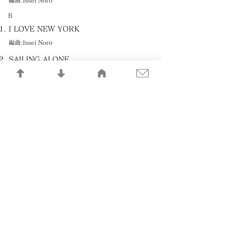
編曲:Issei Noro
B
I LOVE NEW YORK
編曲:Issei Noro
SAILING ALONE
編曲:Issei Noro
OLION
編曲:Issei Noro
MAGIC RAY
編曲:Issei Noro
MIGHTY MOUSE
編曲:Issei Noro
記憶の記録LIBRARY