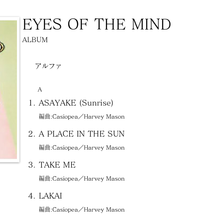
EYES OF THE MIND
ALBUM
アルファ
A
ASAYAKE (Sunrise)
編曲:Casiopea／Harvey Mason
A PLACE IN THE SUN
編曲:Casiopea／Harvey Mason
TAKE ME
編曲:Casiopea／Harvey Mason
LAKAI
編曲:Casiopea／Harvey Mason