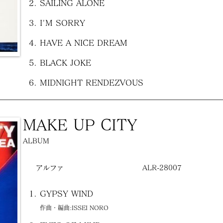
SAILING ALONE
I'M SORRY
HAVE A NICE DREAM
BLACK JOKE
MIDNIGHT RENDEZVOUS
MAKE UP CITY
ALBUM
アルファ
ALR-28007
GYPSY WIND
作曲・編曲:ISSEI NORO