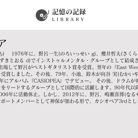
記憶の記録
LIBRARY
ア
) 1976年に、野呂一生(のろいっせい g)、櫻井哲夫(さくら
徹(すずきとおる d)でインストゥルメンタル・グループとして結
76」に出場して野呂がベストギタリスト賞を受賞。翌年の「East W
受賞しました。その後、79年、小池、鈴木が向谷 実(むかいやみ
9年にアルバム『CASIOPEA』でデビュー。 その後、ドラムが
ンをリードするグループとして国際的に活躍します。90年代以
006年に活動休止。しかし、2012年に、野呂、鳴瀬喜博(なる
にサポートメンバーとして神保が加わる形で、カシオペア3rdと