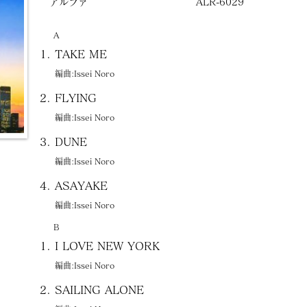
アルファ
ALR-6029
A
TAKE ME
編曲:Issei Noro
FLYING
編曲:Issei Noro
DUNE
編曲:Issei Noro
ASAYAKE
編曲:Issei Noro
B
I LOVE NEW YORK
編曲:Issei Noro
SAILING ALONE