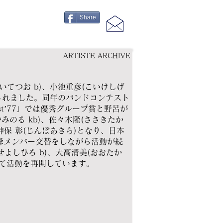
Share
ARTISTE ARCHIVE
いてつお b)、小池重彦(こいけしげ
成されました。同年のバンドコンテスト
est’77」では優秀グループ賞と野呂が
のる kb)、佐々木隆(ささきたか
神保 彰(じんぼあきら)となり、日本
降メンバー交替をしながら活動が続
せよしひろ b)、大高清美(おおたか
して活動を再開しています。