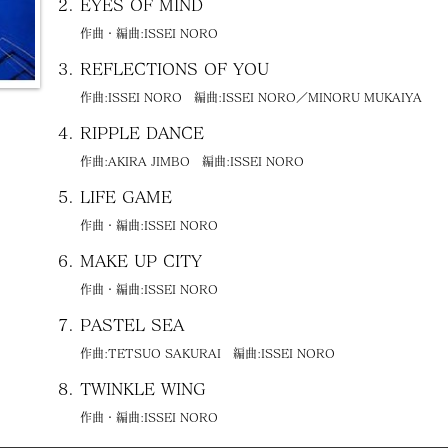
EYES OF MIND
作曲・編曲:ISSEI NORO
REFLECTIONS OF YOU
作曲:ISSEI NORO 編曲:ISSEI NORO／MINORU MUKAIYA
RIPPLE DANCE
作曲:AKIRA JIMBO 編曲:ISSEI NORO
LIFE GAME
作曲・編曲:ISSEI NORO
MAKE UP CITY
作曲・編曲:ISSEI NORO
PASTEL SEA
作曲:TETSUO SAKURAI 編曲:ISSEI NORO
TWINKLE WING
作曲・編曲:ISSEI NORO