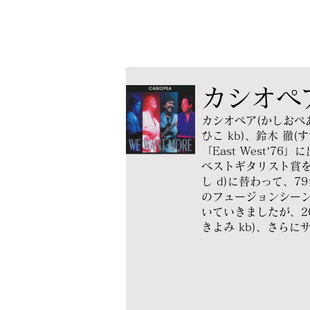
カシオペ
カシオペア(かしおぺあ
ひこ kb)、鈴木 
「East West’
ベストギタリスト賞を
し d)に替わって、7
のフュージョンシー
いていきましたが、2
きよみ kb)、さら