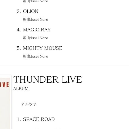
編曲:Issei Noro
OLION
編曲:Issei Noro
MAGIC RAY
編曲:Issei Noro
MIGHTY MOUSE
編曲:Issei Noro
THUNDER LIVE
ALBUM
アルファ
SPACE ROAD