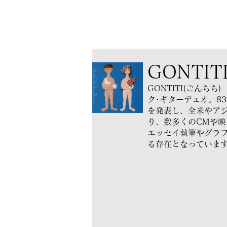
GONTIT
GONTITI(ごん
ク･ギターデュオ。8
を発表し、全米やア
り、数多くのCMや
エッセイ執筆やグラ
る存在となっていま