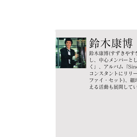
鈴木康博
鈴木康博(すずきやす
し、中心メンバーとし
く」、アルバム『Si
コンスタントにリリース
ファイ・セット)、細坪
える活動も展開して