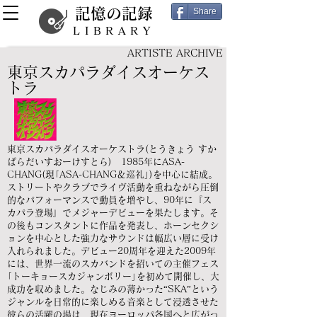
記憶の記録
Share
LIBRARY
ARTISTE ARCHIVE
東京スカパラダイスオーケス
トラ
東京スカパラダイスオーケストラ(とうきょう すか
ぱらだいすおーけすとら) 1985年にASA-
CHANG(現｢ASA-CHANG＆巡礼｣)を中心に結成。
ストリートやクラブでライヴ活動を重ねながら圧倒
的なパフォーマンスで動員を増やし、90年に『ス
カパラ登場』でメジャーデビューを果たします。そ
の後もコンスタントに作品を発表し、ホーンセクシ
ョンを中心とした強力なサウンドは幅広い層に受け
入れられました。デビュー20周年を迎えた2009年
には、世界一流のスカバンドを招いての主催フェス
｢トーキョースカジャンボリー｣を初めて開催し、大
成功を収めました。なじみの薄かった“SKA”という
ジャンルを日常的に楽しめる音楽として浸透させた
彼らの活躍の場は、現在ヨーロッパ各国へと広がっ