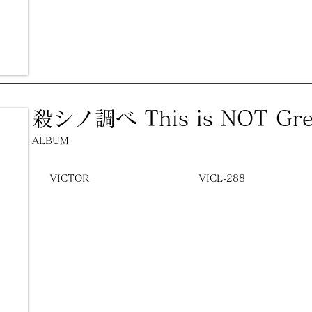
殺シノ調ベ This is NOT Grea
ALBUM
VICTOR
VICL-288