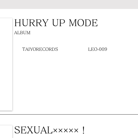
HURRY UP MODE
ALBUM
TAIYORECORDS
LEO-009
SEXUAL×××××！