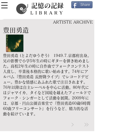
記憶の記録
Share
LIBRARY
ARTISTE ARCHIVE
豊田勇造
豊田勇造 (とよだゆうぞう) 1949.7.京都府出身。
兄の影響で小学5年生の時にギターを弾き始めまし
た。高校2年生の時に自作曲でフォークコンテスト
入賞し、卒業後本格的に歌い始めます。74年にア
ルバム『豊田勇造 長野隆ライブ』でレコードデビ
ュー。豊かな情感にあふれた歌で注目されます。
76年以降は自主レーベルを中心に活動。80年代に
はジャマイカ、タイなど国境を越えたフィールドで
フォーク・シンガーとして活動を展開。2009年に
は、京都・円山公園音楽堂で『豊田勇造60歳6時間
60曲フリーコンサート』を行うなど、精力的な活
動を続けています。