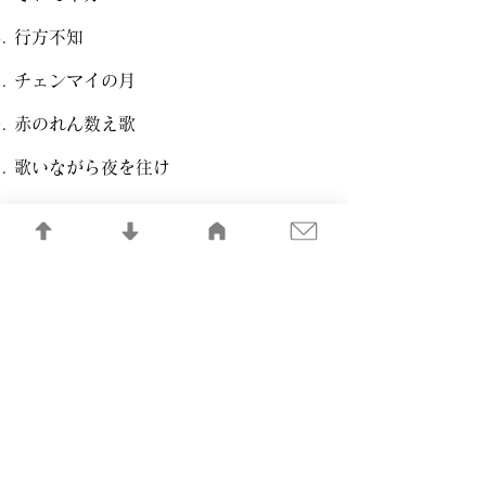
行方不知
チェンマイの月
赤のれん数え歌
歌いながら夜を往け
1993
ALBUM
マンゴーシャワーラブレター
ビレッジプレス
vp*s005