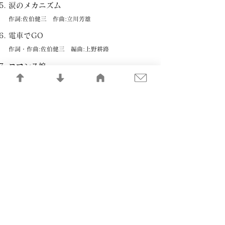
涙のメカニズム
作詞:佐伯健三 作曲:立川芳雄
電車でGO
作詞・作曲:佐伯健三 編曲:上野耕路
ロマンス娘
作詞・作曲:泉水敏郎
隣の印度人
作詞:佐伯健三 作曲:比嘉江隆男
昆虫軍
作詞:佐伯健三 作曲:上野耕路
パンク蛹化の女
作詞:戸川純 作曲:Pachelbel
記憶の記録LIBRARY