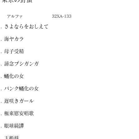
アルファ
32XA-133
さよならをおしえて
海ヤカラ
母子受精
諦念プシガンガ
蛹化の女
パンク蛹化の女
遅咲きガール
極東慰安唱歌
眼球綺譚
玉姫様