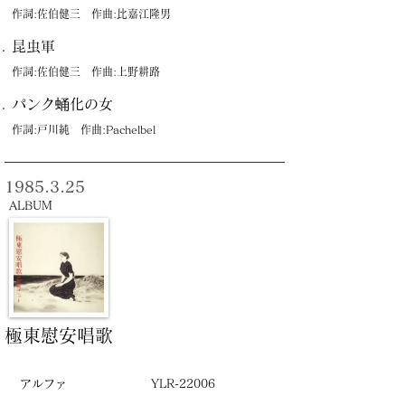
作詞:佐伯健三 作曲:比嘉江隆男
昆虫軍
作詞:佐伯健三 作曲:上野耕路
パンク蛹化の女
作詞:戸川純 作曲:Pachelbel
1985.3.25
ALBUM
極東慰安唱歌
アルファ
YLR-22006