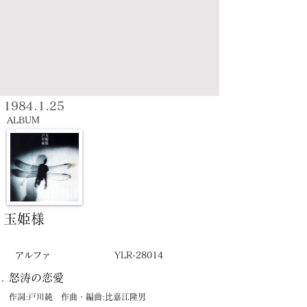
1984.1.25
ALBUM
玉姫様
アルファ
YLR-28014
怒涛の恋愛
作詞:戸川純 作曲・編曲:比嘉江隆男