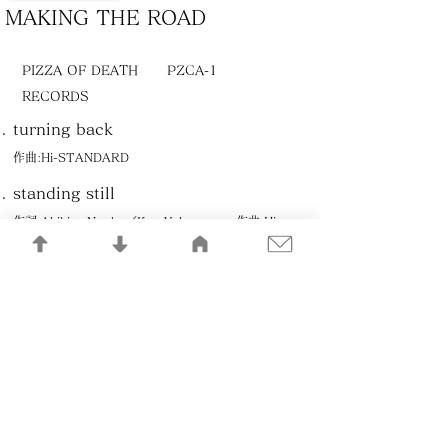
MAKING THE ROAD
PIZZA OF DEATH
PZCA-1
RECORDS
turning back
作曲:Hi-STANDARD
standing still
作詞:Akihiro Nanba／Ken Yokoyama 作曲:Hi-
STANDARD
teenagers are all assholes
作詞:Akihiro Nanba／Ken Yokoyama 作曲:Hi-
STANDARD
just rock
作詞:Akihiro Nanba／Ken Yokoyama 作曲:Hi-
STANDARD