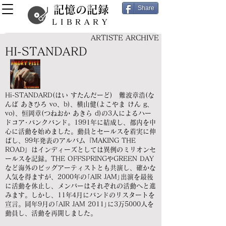
記憶の記録
Share
LIBRARY
ARTISTE ARCHIVE
HI-STANDARD
Hi-STANDARD(はい すたんだーど) 難波章浩(な
んば あきひろ vo、b)、横山健(よこやま けん g、
vo)、恒岡章(つねおか あきら d)の3人によるハー
ドコア･パンクバンド。1991年に結成し、都内を中
心に活動を始めました。動員とセールスを着実に伸
ばし、99年発表のアルバム『MAKING THE
ROAD』はインディーズとしては異例のミリオンセ
ールスを記録。THE OFFSPRINGやGREEN DAY
など海外のビッグアーティストとも共演し、確かな
人気を得ますが、2000年の｢AIR JAM｣出演を最後
に活動を休止し、メンバーはそれぞれの活動へと進
みます。しかし、11年4月にバンドのリスタートを
宣言。同年9月の｢AIR JAM 2011｣に3万5000人を
動員し、活動を再開しました。