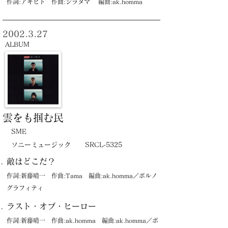
作詞:アキヒト 作曲:シラタマ 編曲:ak.homma
2002.3.27
ALBUM
雲をも掴む民
SME
ソニーミュージック
SRCL-5325
敵はどこだ？
作詞:新藤晴一 作曲:Tama 編曲:ak.homma／ポルノ
グラフィティ
ラスト・オブ・ヒーロー
作詞:新藤晴一 作曲:ak.homma 編曲:ak.homma／ポ