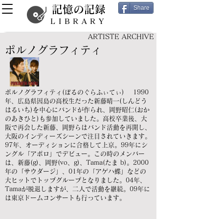
記憶の記録
Share
LIBRARY
ARTISTE ARCHIVE
ポルノグラフィティ
ポルノグラフィティ(ぽるのぐらふぃてぃ) 1990
年、広島県因島の高校生だった新藤晴一(しんどう
はるいち)を中心にバンドが作られ、岡野昭仁(おか
のあきひと)も参加していました。高校卒業後、大
阪で再会した新藤、岡野らはバンド活動を再開し、
大阪のインディーズシーンで注目されていきます。
97年、オーディションに合格して上京。99年にシ
ングル「アポロ」でデビュー。この時のメンバー
は、新藤(g)、岡野(vo、g)、Tama(たま b)。2000
年の「サウダージ」、01年の「アゲハ蝶」などの
大ヒットでトップグループとなりました。04年、
Tamaが脱退しますが、二人で活動を継続。09年に
は東京ドームコンサートも行っています。