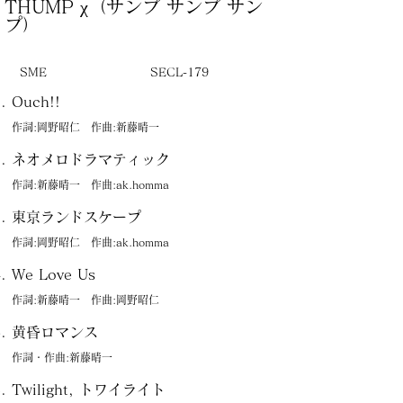
THUMP χ（サンプ サンプ サン
プ）
SME
SECL-179
Ouch!!
作詞:岡野昭仁 作曲:新藤晴一
ネオメロドラマティック
作詞:新藤晴一 作曲:ak.homma
東京ランドスケープ
作詞:岡野昭仁 作曲:ak.homma
We Love Us
作詞:新藤晴一 作曲:岡野昭仁
黄昏ロマンス
作詞・作曲:新藤晴一
Twilight, トワイライト