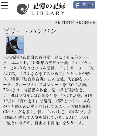
記憶の記録
Share
LIBRARY
ARTISTE ARCHIVE
ビリー・バンバン
東京都国立市出身の菅原孝、進による兄弟フォー
ク・ユニット。1969年のデビュー曲「白いブラン
コ」がいきなりヒットを記録。「ミドリーヌ」「れ
んげ草」「さよならをするために」とヒットが続
き、NHK『紅白歌合戦』にも出場。代表的なフォ
ーク・グループとしてコンサートを中心に活動。
76年より一時活動を休止。兄・孝は司会など、
弟・進はソロやCM音楽などを手掛けて活動。81年
12月に「誓います」で復活。以降はマイペースな
がらも個人の活動と並行してユニット活動を展開。
CMソングも多く、特に「いいちこ」のCMソング
は幅広い世代で人気を博している。2014年10月、
『愛という名の、自由と不自由』をリリース。