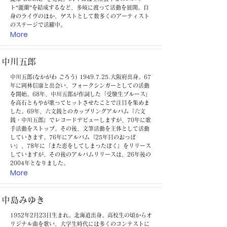
ト“麗蘭”を結成するなど、多岐に渡って活動を展開。自
身のライヴのほか、ゲストとして数多くのアーティスト
のステージで活躍中。
More
中川五郎
中川五郎(なかがわ ごろう)
1949.7.25
.大阪府出身。67
年に岡林信康と出会い、フォークシンガーとしての活動
を開始。68年、中川五郎が作詞した「受験生ブルース」
を高石ともやが歌ってヒットさせたことで注目を集めま
した。69年、六文銭とのカップリングアルバム『六文
銭・中川五郎』でレコードデビューしますが、70年に歌
手活動をストップ。その後、文筆活動を主体として活動
していきます。76年にアルバム『25年目のおっぱ
い』、78年に『また恋をしてしまったぼく』をリリース
していますが、その後のアルバムリリースは、26年後の
2004年となりました。
More
中島みゆき
1952年2月23日生まれ。北海道出身。高校生の頃からオ
リジナル曲を歌い、大学生時代には多くのコンテストに