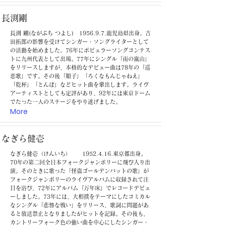
長渕剛
長渕 剛(ながぶち つよし) 1956.9.7.鹿児島県出身。吉
田拓郎の影響を受けてシンガー・ソングライターとして
の活動を始めました。76年にポピュラーソングコンテス
トに九州代表として出場。77年にシングル「雨の嵐山」
をリリースしますが、本格的なデビュー曲は78年の「巡
恋歌」です。その後「順子」「ろくなもんじゃねえ」
「乾杯」「とんぼ」などヒット曲を輩出します。ライヴ
アーティストとしても定評があり、92年には東京ドーム
でたった一人のステージをやり遂げました。
More
なぎら健壱
なぎら健壱（けんいち）
1952.4.16
.東京都出身。
70年の第二回全日本フォークジャンボリーに飛び入り出
演。そのときに歌った「怪盗ゴールデンバットの歌」が
フォークジャンボリーのライヴアルバムに収録されて注
目を浴び、72年にアルバム『万年床』でレコードデビュ
ーしました。73年には、大相撲をテーマにしたコミカル
なシングル「悲惨な戦い」をリリース、歌詞に問題があ
ると放送禁止となりましたがヒットを記録。その後も、
カントリーフォーク色の強い曲を中心にしたシンガー・