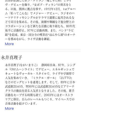
山容が訳詞したボブ・ディラン「俺じゃだめ」でライ
ヴ・デビューを飾り、“女ボブ・ディラン”の異名をと
る。以後、関西に拠点を移す。1972年12月、1stアルバ
ム『私ってこんな』でメジャー・デビュー。ラジオのパ
ーソナリティやシングルがドラマ主題歌に起用されるな
どで耳目を集める。その後、演劇や舞踊など他分野との
コラボレーションなど新たな活動に取り組むも、80年代
後半に活動停止。97年に活動再開。また、バンド“ラビ
組”を結成。東京・国分寺の喫茶店“ほんやら洞”のオーナ
ーを務めながら、ライヴ活動を継続。
More
永井真理子
永井真理子(ながいまりこ) 静岡県出身。87年、シング
ル「OH!ムーンライト」でデビュー。エネルギッシュで
キュートなヴォーカル・スタイルで、ライヴや学園祭で
人気を集めていき、「ミラクル・ガール」「ZUTTO」
などのビッグヒットを連発します。そして、89年に日本
武道館2DAYS、翌90年には武道館3DAYSなどアリーナ
クラスの動員を誇る人気者となりました。その後、歌手
活動をセーブする時期も経て、2003年にはオーストラ
リアに移住。自らのレーベルもつくり、マイペースでの
音楽活動を続けています。
More