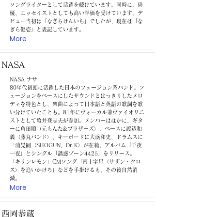
ソングライターとして活躍を続けています。同時に、俳
優、エッセイストとしても高い評価を受けています。デ
ビュー当初は「なぎらけんいち」でしたが、現在は「な
ぎら健壱」と表記しています。
More
NASA
NASA ナサ
80年代初頭に活躍した日本のフュージョン系バンド。フ
ュージョンをベースにしたサウンドとはっきりしたメロ
ディを特色とし、楽曲によって日本語と英語の歌詞を歌
い分けていたことも。81年にヴォーカル兼ヴァイオリニ
ストとして亀井登志夫が参加。メンバーはほかに、ギタ
ーに角田順（元もんた&ブラザーズ）、ベースに渡辺和
義（藤丸バンド）、キーボードに大浜和史、ドラムスに
三浦晃嗣（SHOGUN、Dr.K）が在籍。アルバム『千夜
一夜』とシングル「誘惑ゾーン4425」をリリース。
「キリンレモン」CMソング「南十字星（サザン・クロ
ス）を追いかけろ」などを手掛けるも、その後自然消
滅。
More
西岡恭蔵