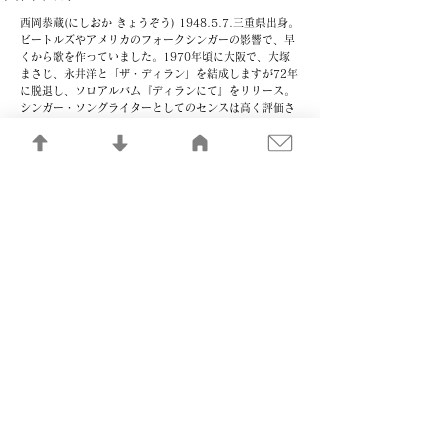
西岡恭蔵(にしおか きょうぞう) 1948.5.7.三重県出身。
ビートルズやアメリカのフォークシンガーの影響で、早
くから歌を作っていました。1970年頃に大阪で、大塚
まさじ、永井洋と「ザ・ディラン」を結成しますが72年
に脱退し、ソロアルバム『ディランにて』をリリース。
シンガー・ソングライターとしてのセンスは高く評価さ
れ、「プカプカ」「春一番」「サーカスにはピエロが」
など、多くの名曲を発表しています。99年死去。
More
ニュー・サディスティック・ピンク
（NSP）
ＮＳＰ(えぬえすぴー)
岩手県一関工業高等専門学校の同級生、天野 滋（あまの
しげる vo、g）、中村 貴之（なかむら たかゆき vo、g
）、平賀 和人 （ひらが かずと vo、b ）が1972年に結
成したフォークグループ。73年、ポプコンでニッポン放
送賞を受賞したのをきっかけにデビュー。74年、「夕暮
れ時はさびしそう」が大ヒットし、同年のアルバム
「N.S.P. &#8546; ひとやすみ」もオリコン4位のヒッ
トを記録し、叙情派フォークを代表するグループとなり