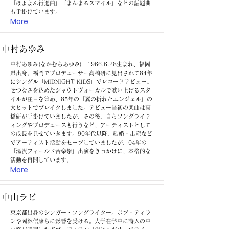
「ぽよよん行進曲」「まんまるスマイル」などの話題曲
も手掛けています。
More
中村あゆみ
中村あゆみ(なかむらあゆみ)
1966.6.28
生まれ、福岡
県出身。福岡でプロデューサー高橋研に見出されて84年
にシングル「MIDNIGHT KIDS」でレコードデビュー。
せつなさを込めたシャウトヴォーカルで歌い上げるスタ
イルが注目を集め、85年の「翼の折れたエンジェル」の
大ヒットでブレイクしました。デビュー当初の楽曲は高
橋研が手掛けていましたが、その後、自らソングライテ
ィングやプロデュースも行うなど、アーティストとして
の成長を見せていきます。90年代以降、結婚・出産など
でアーティスト活動をセーブしていましたが、04年の
「湯沢フィールド音楽祭」出演をきっかけに、本格的な
活動を再開しています。
More
中山ラビ
東京都出身のシンガー・ソングライター。ボブ・ディラ
ンや岡林信康らに影響を受ける。大学在学中に詩人の中