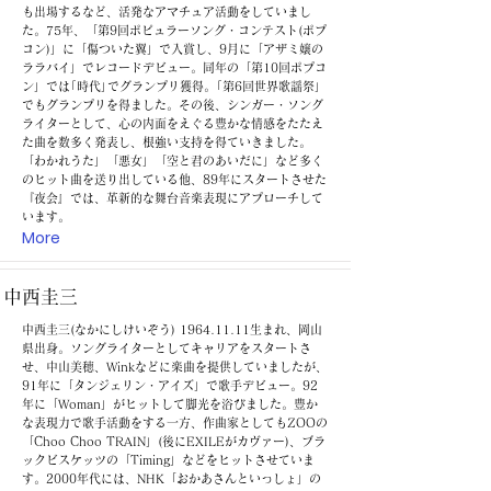
も出場するなど、活発なアマチュア活動をしていまし
た。75年、「第9回ポピュラーソング・コンテスト(ポプ
コン)」に「傷ついた翼」で入賞し、9月に「アザミ嬢の
ララバイ」でレコードデビュー。同年の「第10回ポプコ
ン」では｢時代｣でグランプリ獲得。｢第6回世界歌謡祭｣
でもグランプリを得ました。その後、シンガー・ソング
ライターとして、心の内面をえぐる豊かな情感をたたえ
た曲を数多く発表し、根強い支持を得ていきました。
「わかれうた」「悪女」「空と君のあいだに」など多く
のヒット曲を送り出している他、89年にスタートさせた
『夜会』では、革新的な舞台音楽表現にアプローチして
います。
More
中西圭三
中西圭三(なかにしけいぞう)
1964.11.11
生まれ、岡山
県出身。ソングライターとしてキャリアをスタートさ
せ、中山美穂、Winkなどに楽曲を提供していましたが、
91年に「タンジェリン・アイズ」で歌手デビュー。92
年に「Woman」がヒットして脚光を浴びました。豊か
な表現力で歌手活動をする一方、作曲家としてもZOOの
「Choo Choo TRAIN」(後にEXILEがカヴァー)、ブラ
ックビスケッツの「Timing」などをヒットさせていま
す。2000年代には、NHK「おかあさんといっしょ」の