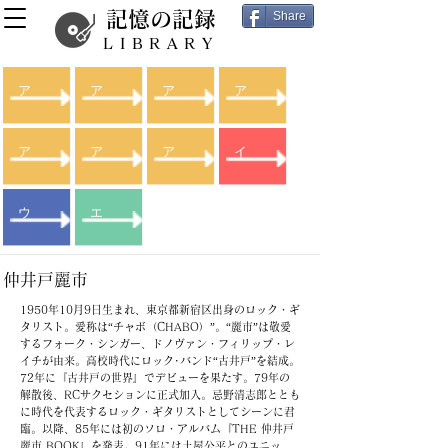
記憶の記録
Share
LIBRARY
ア
ア
ア
ア
ア
ア
ア
イ
ウ
エ
仲井戸麗市
1950年10月9日生まれ、東京都新宿区出身のロック・ギ
タリスト。愛称は“チャボ（CHABO）”。“麗市”は敬愛
するフォーク・シンガー、ドノヴァン・フィリップ・レ
イチが由来。高校時代にロック･バンド“古井戸”を結成。
72年に『古井戸の世界』でデビューを果たす。79年の
解散後、RCサクセションに正式加入。忌野清志郎ととも
に時代を代表するロック・ギタリストとしてシーンに君
臨。以降、85年には初のソロ・アルバム『THE 仲井戸
麗市 BOOK』を発表。91年には土屋公平とのユニッ